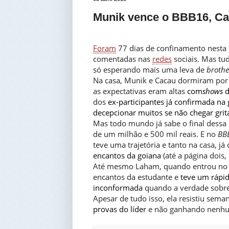
Munik vence o BBB16, Cac
Foram
77 dias de confinamento nesta 
comentadas nas
redes
sociais. Mas tud
só esperando mais uma leva de
brothe
Na casa, Munik e Cacau dormiram por g
as expectativas eram altas
com
shows
d
dos
ex-participantes já confirmada na 
decepcionar muitos se não chegar gri
Mas todo mundo já sabe o final dessa
de um milhão e 500 mil reais. E no
BB
teve uma trajetória e tanto na casa, j
encantos da goiana
(até a página dois,
Até mesmo Laham, quando entrou no 
encantos da estudante e
teve um rápi
inconformada
quando a verdade sobre 
Apesar de tudo isso, ela resistiu sem
provas do líder
e não ganhando nenhum