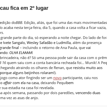
au fica em 2º lugar
edição do
BBB
. Edição, aliás, que foi uma das mais movimentadas
o acaba nesta terça-feira, dia 5, quando a casa volta a ficar vazia,
rs
.
rande parte do dia, só esperando a noite chegar. Do lado de for
e Ivete Sangalo, Wesley Safadão e Ludmilla
, além da presença
grande final
– incluindo o retorno de Ana Paula, que
vai
tando:
OLHA ELAAAAA
!
 brincadeira, não é? Só uma pessoa pode sair da casa com o prêm
B 16
quem saiu com a conta bancária recheada foi… Munik! A Peq
á chegando atraindo os olhares de Renan, que
resistiu muito aos
porque alguns beijinhos rolaram!
).
jogo como ator fingindo ser um
novo
participante, caiu nos
do
affair
com ela na casa
, deixando Pequi
bem
sua estadia na casa foi revelada.
ana após semana, passando por dois paredões,
vencendo duas
a vez as asas de anjo.