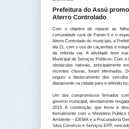
Prefeitura do Assú promo
Aterro Controlado
Com o objetivo de reparar as falha
comunidade rural de Panon II e o espaç
Aterro Controlado do município, a Prefei
dia 21, com o uso de caçambas e máqui
da referida via. A atividade teve s
Municipal de Serviços Públicos. Com a i
obstáculos naturais, principalmente e
recentes chuvas, foram eliminados. 
seguro o deslocamento dos veículos 
diariamente na cidade para o referido loc
Um dos compromissos firmados com 
governo municipal, devidamente resgat
2019. A construção, que levou à desa
formalmente com o Ministério Público 
Ambiente – IDEMA e a Procuradoria Ger
Silva Comércio e Serviços EPP, vencedor