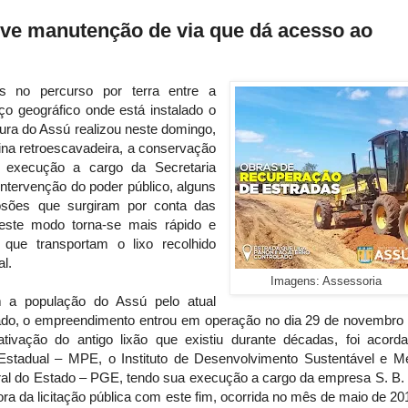
ve manutenção de via que dá acesso ao
s no percurso por terra entre a
o geográfico onde está instalado o
tura do Assú realizou neste domingo,
na retroescavadeira, a conservação
ua execução a cargo da Secretaria
ntervenção do poder público, alguns
rosões que surgiram por conta das
Deste modo torna-se mais rápido e
que transportam o lixo recolhido
al.
Imagens: Assessoria
a população do Assú pelo atual
ado, o empreendimento entrou em operação no dia 29 de novembro
tivação do antigo lixão que existiu durante décadas, foi acord
Estadual – MPE, o Instituto de Desenvolvimento Sustentável e M
al do Estado – PGE, tendo sua execução a cargo da empresa S. B.
a da licitação pública com este fim, ocorrida no mês de maio de 20