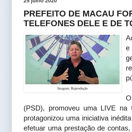
25 julho 2020
PREFEITO DE MACAU FO
TELEFONES DELE E DE 
A
e
g
r
p
Imagem: Reprodução
O
(PSD), promoveu uma LIVE na t
protagonizou uma iniciativa inédi
efetuar uma prestação de contas,