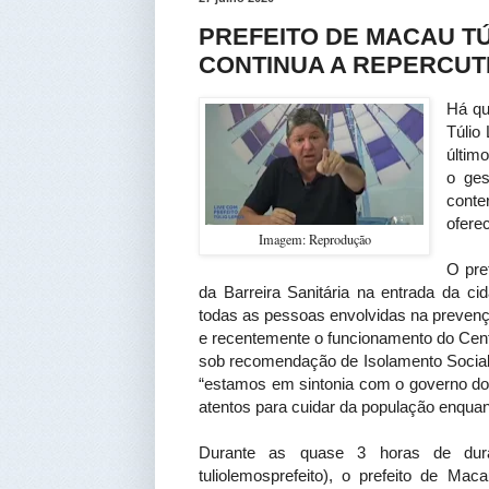
PREFEITO DE MACAU TÚ
CONTINUA A REPERCUT
Há qu
Túlio
últim
o ges
conte
ofere
Imagem: Reprodução
O pre
da Barreira Sanitária na entrada da ci
todas as pessoas envolvidas na prevenç
e recentemente o funcionamento do Cent
sob recomendação de Isolamento Social
“estamos em sintonia com o governo do
atentos para cuidar da população enqua
Durante as quase 3 horas de dura
tuliolemosprefeito), o prefeito de Ma