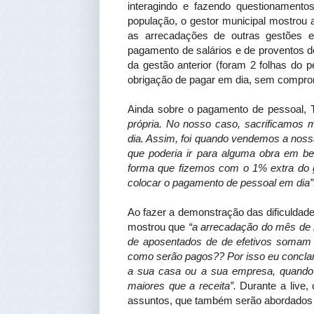
interagindo e fazendo questionament
população, o gestor municipal mostrou
as arrecadações de outras gestões
pagamento de salários e de proventos 
da gestão anterior (foram 2 folhas do 
obrigação de pagar em dia, sem comprom
Ainda sobre o pagamento de pessoal, T
própria. No nosso caso, sacrificamos 
dia. Assim, foi quando vendemos a nossa
que poderia ir para alguma obra em be
forma que fizemos com o 1% extra do g
colocar o pagamento de pessoal em dia”
Ao fazer a demonstração das dificuldad
mostrou que
“a arrecadação do mês de m
de aposentados de de efetivos somam 
como serão pagos?? Por isso eu conclam
a sua casa ou a sua empresa, quando 
maiores que a receita”.
Durante a live, 
assuntos, que também serão abordados 