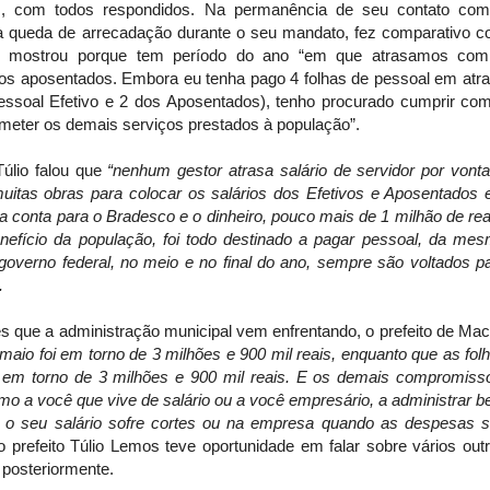
os, com todos respondidos. Na permanência de seu contato co
 a queda de arrecadação durante o seu mandato, fez comparativo 
 e mostrou porque tem período do ano “em que atrasamos co
dos aposentados. Embora eu tenha pago 4 folhas de pessoal em atr
pessoal Efetivo e 2 dos Aposentados), tenho procurado cumprir co
eter os demais serviços prestados à população”.
úlio falou que
“nenhum gestor atrasa salário de servidor por vont
muitas obras para colocar os salários dos Efetivos e Aposentados
 conta para o Bradesco e o dinheiro, pouco mais de 1 milhão de rea
nefício da população, foi todo destinado a pagar pessoal, da me
overno federal, no meio e no final do ano, sempre são voltados p
.
es que a administração municipal vem enfrentando, o prefeito de Ma
aio foi em torno de 3 milhões e 900 mil reais, enquanto que as fol
em torno de 3 milhões e 900 mil reais. E os demais compromiss
o a você que vive de salário ou a você empresário, a administrar 
o seu salário sofre cortes ou na empresa quando as despesas 
o prefeito Túlio Lemos teve oportunidade em falar sobre vários out
posteriormente.