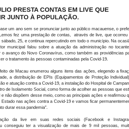
LIO PRESTA CONTAS EM LIVE QUE
IR JUNTO À POPULAÇÃO.
ase um ano sem se pronunciar junto ao público macauense, o prefe
 Lemos fez uma prestação de contas, através de live, que ocorreu
o sábado, 25, e continua repercutindo em todo o município. Na ocasi
tor municipal falou sobre a atuação da administração no tocant
r o avanço do Novo Coronavírus, como também as providências p
cer o tratamento às pessoas contaminadas pela Covid-19.
feito de Macau enumerou alguns itens das ações, elegendo a fixa
dade, a distribuição de EPIs (Equipamentos de Proteção Individual
ão e atuação contra a Covid-19, a instalação do Hospital de Campa
ro de Isolamento Social, como forma de acolher as pessoas que es
 e não dispõem desse meio, como as principais ações e reafirmou 
 Estado nas ações contra a Covid-19 e vamos ficar permanenteme
nto durar essa pandemia”.
ção da live em suas redes sociais (Facebook e Instagra
cau conseguiu ter a visualização de mais de 9 mil pessoas, mui