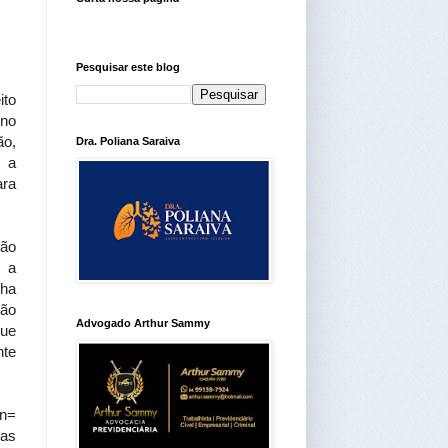
Pesquisar este blog
ito
 no
ão,
Dra. Poliana Saraiva
e a
ara
ção
) a
nha
tão
Advogado Arthur Sammy
que
nte
n=
tas