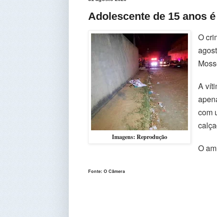
Adolescente de 15 anos é
O cri
agost
Mosso
A vít
apena
com u
calça
Imagens: Reprodução
O ami
Fonte: O Câmera