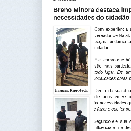
Breno Minora destaca imp
necessidades do cidadão 
Com experiência a
vereador de Natal,
peças fundamenta
cidadão.
Ele lembra que há
são mais particul
todo lugar. Em u
localidades obras 
Imagens: Reprodução
Dentro da sua atua
dos anos tem visto
às necessidades qu
e fazer o que for po
Segundo ele, sua v
influenciaram a de