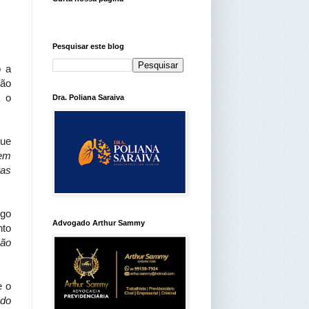
Pesquisar este blog
o a
são
a o
Dra. Poliana Saraiva
que
 em
ras
ngo
Advogado Arthur Sammy
nto
ção
e o
ndo