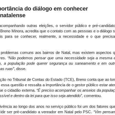
ortância do diálogo em conhecer
natalense
companhando outras eleições, o servidor público e pré-candidat
 Breno Minora, acredita que o contato com as pessoas e o diálogo 
is para se conhecer, realmente, a necessidade e o que precis
 problemas comuns aos bairros de Natal, mas existem aspectos 
ares.
“Não podemos pensar que uma necessidade seja a mesma
m, a população pode querer segurança ou saneamento e em out
nas ruas”
, disse.
ção no Tribunal de Contas do Estado (TCE), Breno conta que ao lo
 essa questão e ressalta a importância de o gestor público estar ate
e o cidadão externa.
“É preciso acompanhar os anseios da popula
ssível e dentro da lei para que isso seja atendido”,
comentou.
ivência ao longo dos anos no serviço público foi um dos fatores qu
cidir ser pré-candidato a vereador em Natal pelo PSC.
“Vim pensa