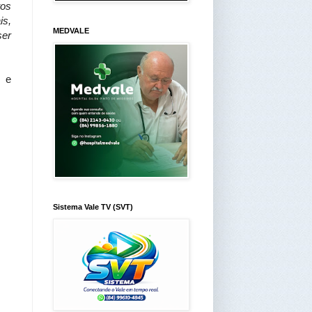
tos
is,
MEDVALE
ser
o e
Sistema Vale TV (SVT)