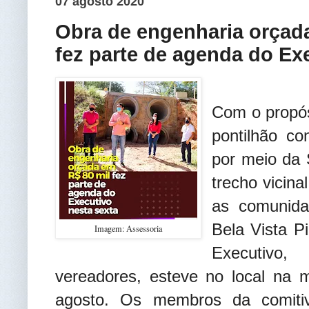
07 agosto 2020
Obra de engenharia orçad
fez parte de agenda do Ex
Com o propósi
pontilhão co
por meio da 
trecho vicina
as comunida
Bela Vista P
Imagem: Assessoria
Executiv
vereadores, esteve no local na m
agosto. Os membros da comiti