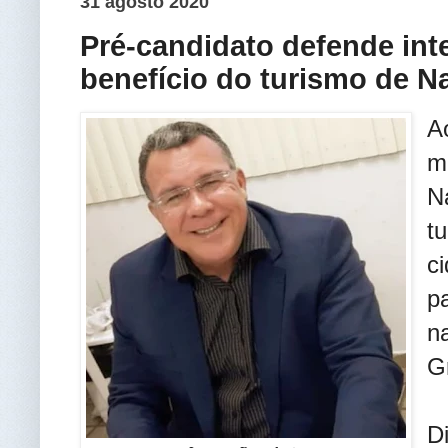
31 agosto 2020
Pré-candidato defende int
benefício do turismo de Na
A
m
N
t
c
p
n
G
D