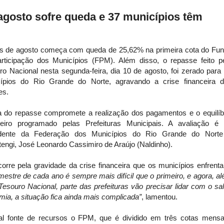
agosto sofre queda e 37 municípios têm
 de agosto começa com queda de 25,62% na primeira cota do Fu
rticipação dos Municípios (FPM). Além disso, o repasse feito p
ro Nacional nesta segunda-feira, dia 10 de agosto, foi zerado para
ípios do Rio Grande do Norte, agravando a crise financeira 
es.
ta do repasse compromete a realização dos pagamentos e o equilíb
ceiro programado pelas Prefeituras Municipais. A avaliação é
idente da Federação dos Municípios do Rio Grande do Nort
ngi, José Leonardo Cassimiro de Araújo (Naldinho).
rre pela gravidade da crise financeira que os municípios enfrent
stre de cada ano é sempre mais difícil que o primeiro, e agora, a
esouro Nacional, parte das prefeituras vão precisar lidar com o sa
mia, a situação fica ainda mais complicada”
, lamentou.
al fonte de recursos o FPM, que é dividido em três cotas mensa