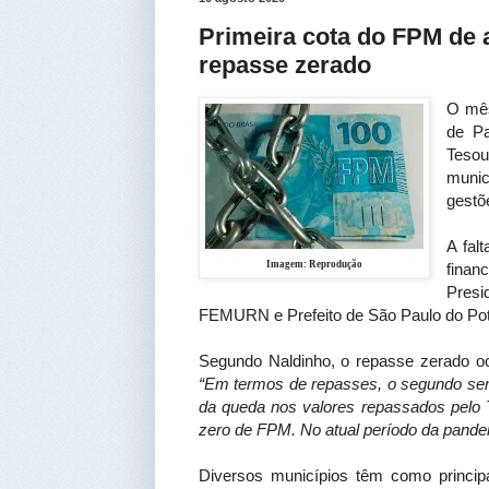
Primeira cota do FPM de 
repasse zerado
O mês
de Pa
Tesou
munic
gestõ
A fal
Imagem: Reprodução
finan
Pres
FEMURN e Prefeito de São Paulo do Pote
Segundo Naldinho, o repasse zerado oco
“Em termos de repasses, o segundo seme
da queda nos valores repassados pelo T
zero de FPM.
No atual período da pande
Diversos municípios têm como princip