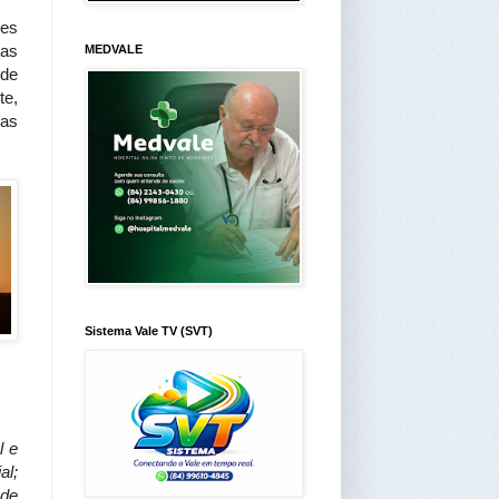
des
mas
MEDVALE
 de
te,
ias
Sistema Vale TV (SVT)
l e
al;
 de