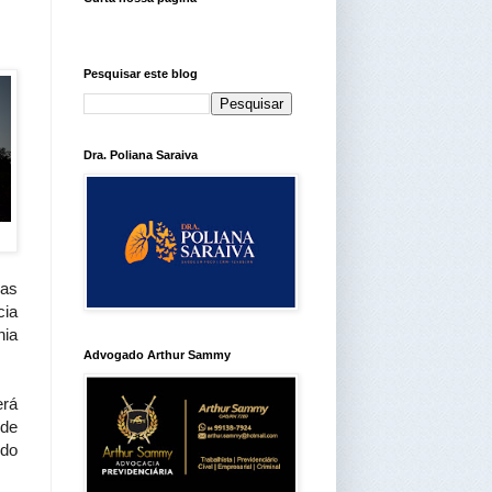
Pesquisar este blog
Dra. Poliana Saraiva
das
cia
hia
Advogado Arthur Sammy
erá
 de
 do