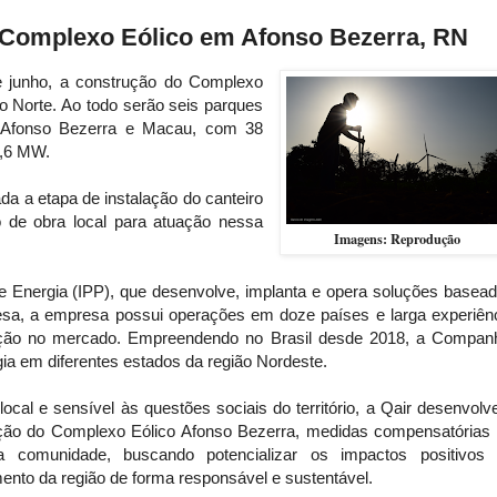
e Complexo Eólico em Afonso Bezerra, RN
e junho, a construção do Complexo
o Norte. Ao todo serão seis parques
de Afonso Bezerra e Macau, com 38
9,6 MW.
ada a etapa de instalação do canteiro
 de obra local para atuação nessa
Imagens: Reprodução
e Energia (IPP), que desenvolve, implanta e opera soluções basea
esa, a empresa possui operações em doze países e larga experiên
ação no mercado. Empreendendo no Brasil desde 2018, a Compan
ia em diferentes estados da região Nordeste.
al e sensível às questões sociais do território, a Qair desenvolv
ação do Complexo Eólico Afonso Bezerra, medidas compensatórias
 comunidade, buscando potencializar os impactos positivos
to da região de forma responsável e sustentável.