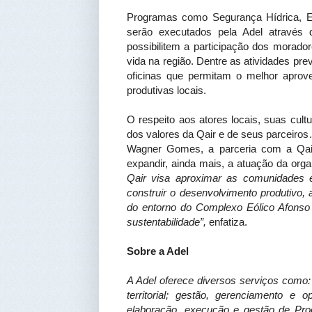
Programas como Segurança Hídrica, 
serão executados pela Adel através
possibilitem a participação dos morado
vida na região. Dentre as atividades pr
oficinas que permitam o melhor aprove
produtivas locais.
O respeito aos atores locais, suas cult
dos valores da Qair e de seus parceiros.
Wagner Gomes, a parceria com a Qai
expandir, ainda mais, a atuação da org
Qair visa aproximar as comunidades 
construir o desenvolvimento produtivo,
do entorno do Complexo Eólico Afonso 
sustentabilidade”,
enfatiza.
Sobre a Adel
A Adel oferece diversos serviços como:
territorial; gestão, gerenciamento e o
elaboração, execução e gestão de Pro