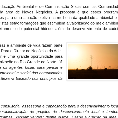
Educação Ambiental e de Comunicação Social com as Comunida
 da área de Novos Negócios. A proposta é que esses progra
res para uma atuação efetiva na melhoria da qualidade ambiental e
evistas estão formações que estimulem a valorização do meio ambien
itamento do potencial hídrico, além do desenvolvimento de cade
uras e ambiente de vida fazem parte
 Para o Diretor de Negócios da Adel,
r é uma grande oportunidade para
anização no Rio Grande do Norte.
“A
e os agentes locais para pensar e
 ambiental e social das comunidades
Bezerra baseado nos princípios da
 consultoria, assessoria e capacitação para o desenvolvimento loca
peracionalização de projetos de desenvolvimento local e territori
gramas Socioambientais; dentre outros. Desde a criação da área