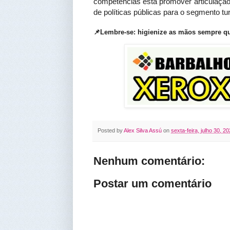
competências está promover articulação 
de políticas públicas para o segmento turí
📌Lembre-se: higienize as mãos sempre qu
Posted by
Alex Silva Assú
on
sexta-feira, julho 30, 2
Nenhum comentário:
Postar um comentário