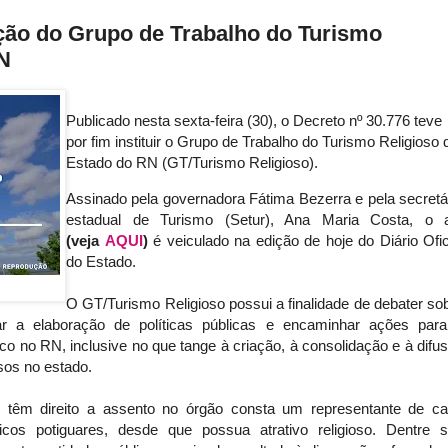
ação do Grupo de Trabalho do Turismo
N
Publicado nesta sexta-feira (30), o Decreto nº 30.776 teve
por fim instituir o Grupo de Trabalho do Turismo Religioso 
Estado do RN (GT/Turismo Religioso).
Assinado pela governadora Fátima Bezerra e pela secretá
estadual de Turismo (Setur), Ana Maria Costa, o 
(veja
AQUI
)
é veiculado na edição de hoje do Diário Ofic
do Estado.
O GT/Turismo Religioso possui a finalidade de debater so
iar a elaboração de políticas públicas e encaminhar ações par
o no RN, inclusive no que tange à criação, à consolidação e à difu
osos no estado.
ue têm direito a assento no órgão consta um representante de c
ticos potiguares, desde que possua atrativo religioso. Dentre 