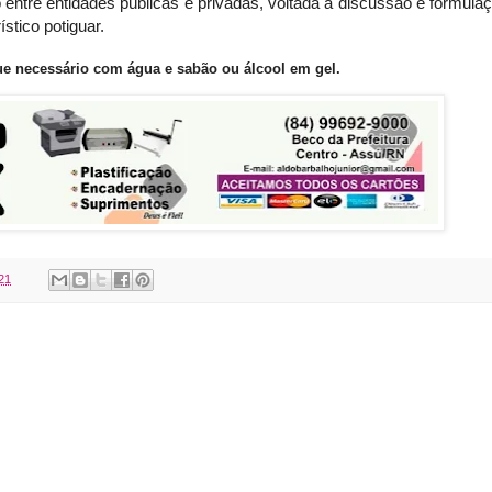
entre entidades públicas e privadas, voltada à discussão e formula
stico potiguar.
e necessário com água e sabão ou álcool em gel.
021