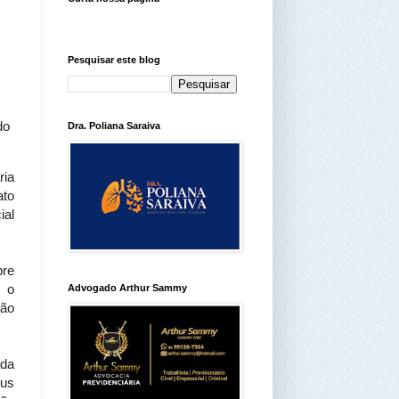
Pesquisar este blog
do
Dra. Poliana Saraiva
ria
ato
ial
bre
a o
Advogado Arthur Sammy
são
ada
sus