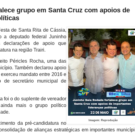
alece grupo em Santa Cruz com apoios de
líticas
Festa de Santa Rita de Cássia,
o a deputado federal Juninho
s declarações de apoio que
tura na região Trairi.
feito Péricles Rocha, uma das
unicípio. Também declarou apoio
 exerceu mandato entre 2016 e
 de secretário municipal de
a foi o do suplente de vereador
 ainda mais o grupo político
dade.
Imagem: Reprodução
imento da pré-candidatura no
onsolidação de alianças estratégicas em importantes municíp