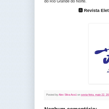
do Rio Grande do Norte
.
🅰️ Revista El
Posted by
Alex Silva Assú
on
sexta-feira, maio 22, 2