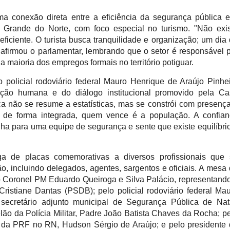
 conexão direta entre a eficiência da segurança pública e
Grande do Norte, com foco especial no turismo. "Não exis
ficiente. O turista busca tranquilidade e organização; um dia 
afirmou o parlamentar, lembrando que o setor é responsável p
 maioria dos empregos formais no território potiguar.
olicial rodoviário federal Mauro Henrique de Araújo Pinhei
zação humana e do diálogo institucional promovido pela Ca
a não se resume a estatísticas, mas se constrói com presença
 de forma integrada, quem vence é a população. A confian
a para uma equipe de segurança e sente que existe equilíbrio
a de placas comemorativas a diversos profissionais que s
 incluindo delegados, agentes, sargentos e oficiais. A mesa 
o Coronel PM Eduardo Queiroga e Silva Palácio, representando
istiane Dantas (PSDB); pelo policial rodoviário federal Mau
secretário adjunto municipal de Segurança Pública de Nata
ão da Polícia Militar, Padre João Batista Chaves da Rocha; pe
o da PRF no RN, Hudson Sérgio de Araújo; e pelo presidente 