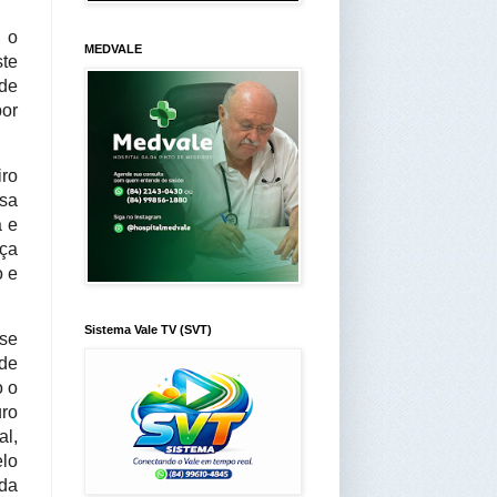
 o 
MEDVALE
te 
de 
or 
ro 
sa 
 e 
ça 
 e 
Sistema Vale TV (SVT)
e 
de 
 o 
ro 
l, 
lo 
da 