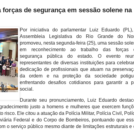
 forças de segurança em sessão solene na
Por iniciativa do parlamentar Luiz Eduardo (PL)
Assembleia Legislativa do Rio Grande do Nor
promoveu, nesta segunda-feira (25), uma sessão sol
em reconhecimento ao trabalho das forças 
segurança pública do estado. O evento reun
representantes de diversas instituições para celebra
dedicação de profissionais que atuam na preserva
da ordem e na proteção da sociedade potigua
enfrentando desafios cotidianos para garantir a 
social.
Durante seu pronunciamento, Luiz Eduardo destac
radecimento justo a homens e mulheres que exercem funçõe
risco. Ele citou a atuação da Polícia Militar, Polícia Civil, Políc
doviária Federal e do Corpo de Bombeiros, pontuando que ess
 o serviço público mesmo diante de limitações estruturais e 