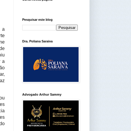
Pesquisar este blog
, a
te
ene
Dra. Poliana Saraiva
de
iu
r a
ção
r,
paz
Advogado Arthur Sammy
ou 
s 
ia 
es 
do 