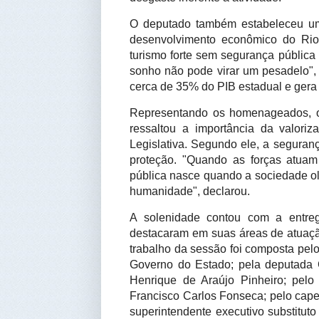
O deputado também estabeleceu uma
desenvolvimento econômico do Rio 
turismo forte sem segurança pública e
sonho não pode virar um pesadelo", 
cerca de 35% do PIB estadual e gera a
Representando os homenageados, o p
ressaltou a importância da valori
Legislativa. Segundo ele, a seguranç
proteção. "Quando as forças atuam
pública nasce quando a sociedade olh
humanidade", declarou.
A solenidade contou com a entreg
destacaram em suas áreas de atuação,
trabalho da sessão foi composta pel
Governo do Estado; pela deputada Cr
Henrique de Araújo Pinheiro; pelo 
Francisco Carlos Fonseca; pelo capel
superintendente executivo substitut