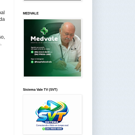
al 
MEDVALE
a 
o, 
o
.
Sistema Vale TV (SVT)