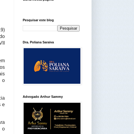
Pesquisar este blog
19)
 do
II
Dra. Poliana Saraiva
em 
s 
s 
o 
Advogado Arthur Sammy
ia 
 e 
ra 
 o 