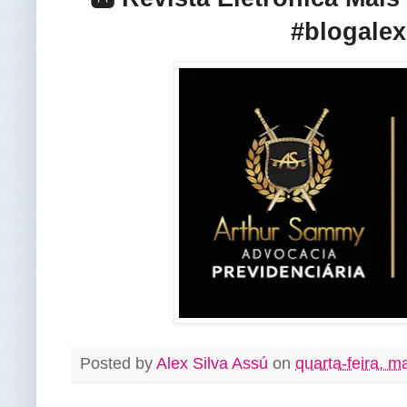
#blogalex
Posted by
Alex Silva Assú
on
quarta-feira, m