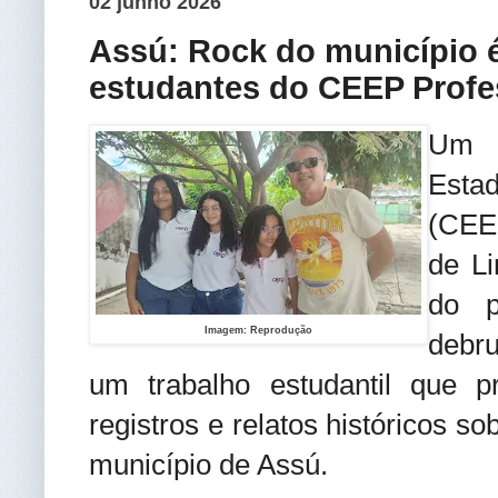
02 junho 2026
Assú: Rock do município é
estudantes do CEEP Profe
Um g
Esta
(CEE
de Li
do p
Imagem: Reprodução
debru
um trabalho estudantil que p
registros e relatos históricos 
município de Assú.