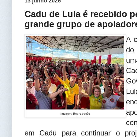
13 junho 2026
Cadu de Lula é recebido p
grande grupo de apoiador
A c
do
um
Ca
Go
Lul
en
ap
Imagem: Reprodução
cen
em Cadu para continuar o proj