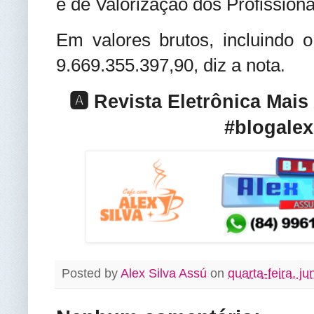
e de Valorização dos Profission
Em valores brutos, incluindo 
9.669.355.397,90, diz a nota
.
🅰️ Revista Eletrônica Mai
#blogalex
Posted by
Alex Silva Assú
on
quarta-feira, j