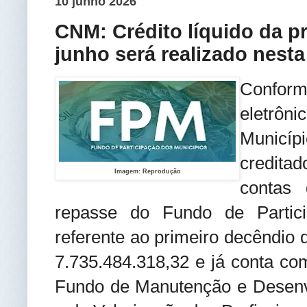
10 junho 2026
CNM: Crédito líquido da p
junho será realizado nesta
Confor
eletrôni
Municíp
credita
Imagem: Reprodução
contas 
repasse do Fundo de Partic
referente ao primeiro decêndio 
7.735.484.318,32 e já conta co
Fundo de Manutenção e Desenv