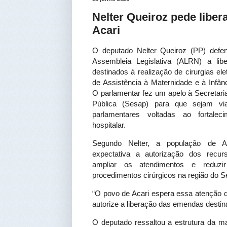
Nelter Queiroz pede liber
Acari
O deputado Nelter Queiroz (PP) defen
Assembleia Legislativa (ALRN) a lib
destinados à realização de cirurgias el
de Assistência à Maternidade e à Infân
O parlamentar fez um apelo à Secretari
Pública (Sesap) para que sejam via
parlamentares voltadas ao fortalec
hospitalar.
Segundo Nelter, a população de A
expectativa a autorização dos recurs
ampliar os atendimentos e reduzi
procedimentos cirúrgicos na região do Se
“O povo de Acari espera essa atenção 
autorize a liberação das emendas destina
O deputado ressaltou a estrutura da ma