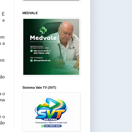
MEDVALE
 É 
 e 
em 
 a 
os 
ão 
Sistema Vale TV (SVT)
 o 
na 
 o 
ão 