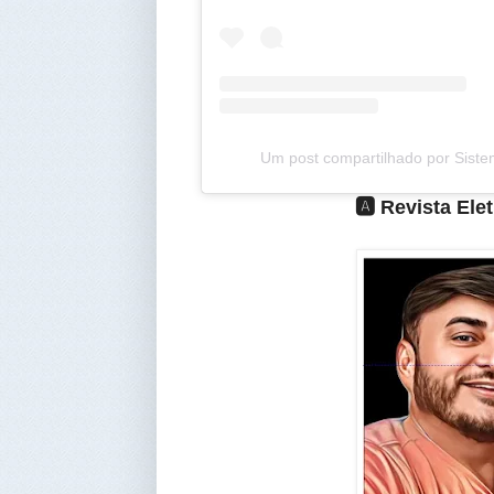
Um post compartilhado por Siste
🅰️ Revista El