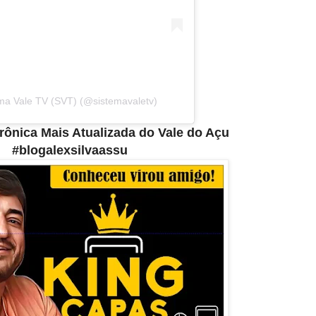
ma Vale TV (SVT) (@sistemavaletv)
etrônica Mais Atualizada do Vale do Açu
#blogalexsilvaassu