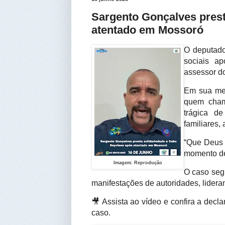
Sargento Gonçalves prest
atentado em Mossoró
O deputado
sociais a
assessor d
Em sua men
quem cham
trágica d
familiares,
“Que Deus 
momento de
Imagem: Reprodução
O caso seg
manifestações de autoridades, lidera
🎥 Assista ao vídeo e confira a dec
caso.