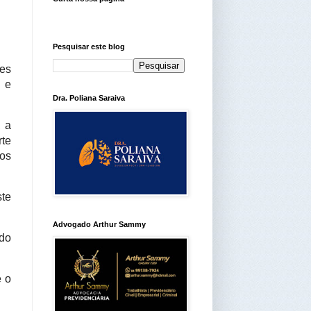
Pesquisar este blog
des
 e
Dra. Poliana Saraiva
, a
te
os
ste
Advogado Arthur Sammy
ado
e o