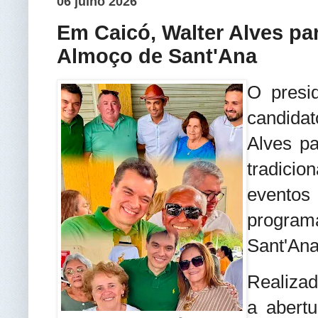
06 julho 2026
Em Caicó, Walter Alves par
Almoço de Sant'Ana
O presi
candida
Alves pa
tradicio
event
progra
Sant'Ana
Realiza
a abert