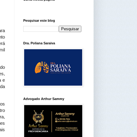
Pesquisar este blog
ara
nto
erá
Dra. Poliana Saraiva
mil
 do
es,
a e
 da
Advogado Arthur Sammy
ços
tro
ra,
ões
ais