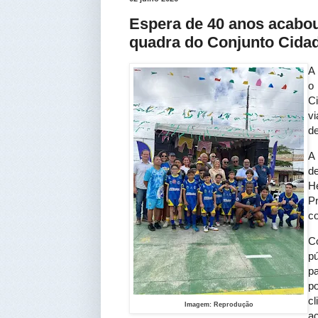
Espera de 40 anos acabou
quadra do Conjunto Cidad
A 
o
Ci
v
de
A 
d
H
P
co
Co
p
pa
p
cl
Imagem: Reprodução
a