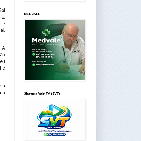
Sol
MEDVALE
ia,
nte
al,
. A
ção
beu
l e
e a
a o
Sistema Vale TV (SVT)