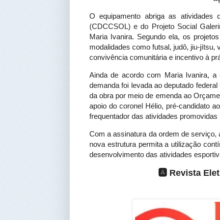
O equipamento abriga as atividades d
(CDCCSOL) e do Projeto Social Galerin
Maria Ivanira. Segundo ela, os projet
modalidades como futsal, judô, jiu-jítsu
convivência comunitária e incentivo à prá
Ainda de acordo com Maria Ivanira, a 
demanda foi levada ao deputado federal
da obra por meio de emenda ao Orçament
apoio do coronel Hélio, pré-candidato a
frequentador das atividades promovidas
Com a assinatura da ordem de serviço, a 
nova estrutura permita a utilização con
desenvolvimento das atividades esportiv
🅰️ Revista El