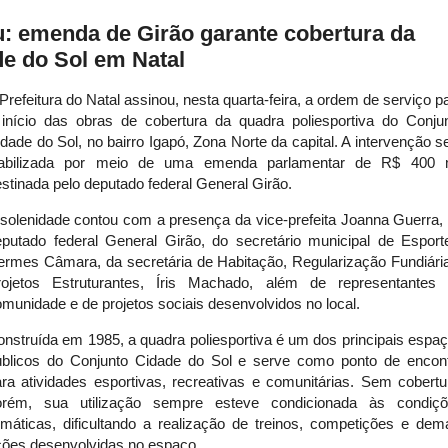
: emenda de Girão garante cobertura da
e do Sol em Natal
Prefeitura do Natal assinou, nesta quarta-feira, a ordem de serviço p
 início das obras de cobertura da quadra poliesportiva do Conju
dade do Sol, no bairro Igapó, Zona Norte da capital. A intervenção s
iabilizada por meio de uma emenda parlamentar de R$ 400 
stinada pelo deputado federal General Girão.
solenidade contou com a presença da vice-prefeita Joanna Guerra,
eputado federal General Girão, do secretário municipal de Esport
ermes Câmara, da secretária de Habitação, Regularização Fundiári
rojetos Estruturantes, Íris Machado, além de representantes
munidade e de projetos sociais desenvolvidos no local.
nstruída em 1985, a quadra poliesportiva é um dos principais espa
úblicos do Conjunto Cidade do Sol e serve como ponto de encon
ra atividades esportivas, recreativas e comunitárias. Sem cobertu
orém, sua utilização sempre esteve condicionada às condiç
imáticas, dificultando a realização de treinos, competições e dem
ções desenvolvidas no espaço.