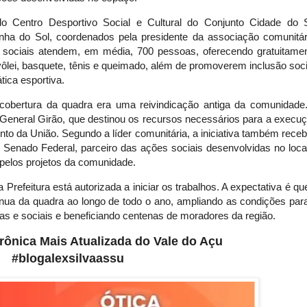
o Centro Desportivo Social e Cultural do Conjunto Cidade do 
ha do Sol, coordenados pela presidente da associação comunitár
os sociais atendem, em média, 700 pessoas, oferecendo gratuitame
, vôlei, basquete, tênis e queimado, além de promoverem inclusão soci
tica esportiva.
cobertura da quadra era uma reivindicação antiga da comunidade
 General Girão, que destinou os recursos necessários para a execu
o da União. Segundo a líder comunitária, a iniciativa também rece
o Senado Federal, parceiro das ações sociais desenvolvidas no loca
 pelos projetos da comunidade.
Prefeitura está autorizada a iniciar os trabalhos. A expectativa é qu
tínua da quadra ao longo de todo o ano, ampliando as condições par
as e sociais e beneficiando centenas de moradores da região
.
etrônica Mais Atualizada do Vale do Açu
#blogalexsilvaassu