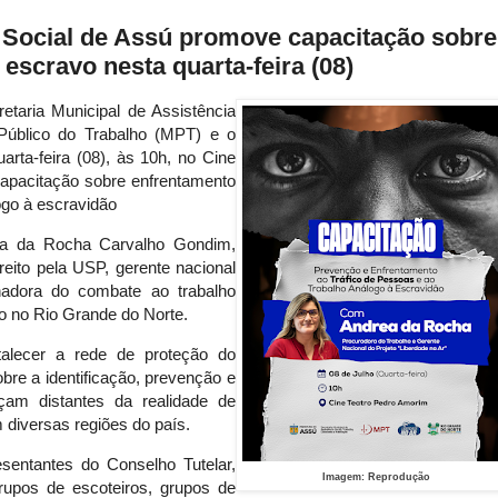
a Social de Assú promove capacitação sobre
 escravo nesta quarta-feira (08)
etaria Municipal de Assistência
 Público do Trabalho (MPT) e o
uarta-feira (08), às 10h, no Cine
apacitação sobre enfrentamento
ogo à escravidão
ea da Rocha Carvalho Gondim, 
eito pela USP, gerente nacional 
adora do combate ao trabalho 
ho no Rio Grande do Norte.
alecer a rede de proteção do 
re a identificação, prevenção e 
m distantes da realidade de 
 diversas regiões do país.
sentantes do Conselho Tutelar, 
Imagem: Reprodução
grupos de escoteiros, grupos de 