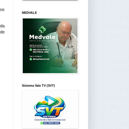
os 
MEDVALE
da 
de 
Sistema Vale TV (SVT)