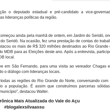
ão o deputado estadual e pré-candidato a vice-governad
s lideranças políticas da região.
 começou ainda pela manhã de ontem, em Jardim do Seridó, o
do Seridó. Na ocasião, fez uma prestação de contas do traba
estacou os mais de R$ 320 milhões destinados ao Rio Grande
 do MDB para as Eleições deste ano. Após a entrevista, partici
B local.
teve em São Fernando, para uma visita ao vereador Chagas 
do o diálogo com lideranças locais.
 todas as regiões do Rio Grande do Norte, conversando com
ndo a população. É assim que construímos parcerias sólida
município”, destacou Walter
.
etrônica Mais Atualizada do Vale do Açu
#blogalexsilvaassu