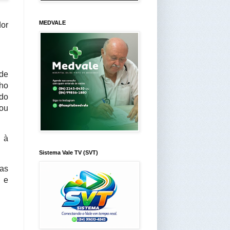
MEDVALE
or
nde
lho
 do
pou
e à
Sistema Vale TV (SVT)
 as
s e