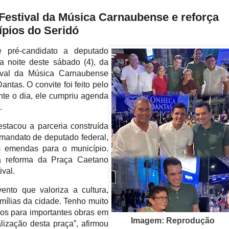
 Festival da Música Carnaubense e reforça
pios do Seridó
 pré-candidato a deputado
na noite deste sábado (4), da
tival da Música Carnaubense
tas. O convite foi feito pelo
nte o dia, ele cumpriu agenda
.
stacou a parceria construída
mandato de deputado federal,
 emendas para o município.
 a reforma da Praça Caetano
ival.
ento que valoriza a cultura,
ílias da cidade. Tenho muito
sos para importantes obras em
Imagem: Reprodução
ização desta praça”, afirmou