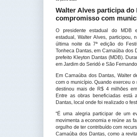
Walter Alves participa do
compromisso com municí
O presidente estadual do MDB e
estadual, Walter Alves, participou, 
última noite da 7ª edição do Fes
Tonheca Dantas, em Carnaúba dos Dan
prefeito Kleyton Dantas (MDB). Dura
em Jardim do Seridó e São Fernando
Em Carnaúba dos Dantas, Walter de
com o município. Quando exerceu o 
destinou mais de R$ 4 milhões em
Entre as obras beneficiadas está
Dantas, local onde foi realizado o fest
“É uma alegria participar de um ev
movimenta a economia e reúne as fam
orgulho de ter contribuído com recur
Carnaúba dos Dantas, como a revital