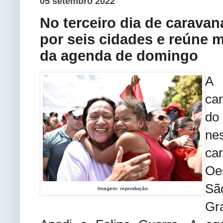
05 setembro 2022
No terceiro dia de caravan
por seis cidades e reúne 
da agenda de domingo
A 
ca
do
ne
ca
Oe
Sã
Imagem: reprodução
Gr