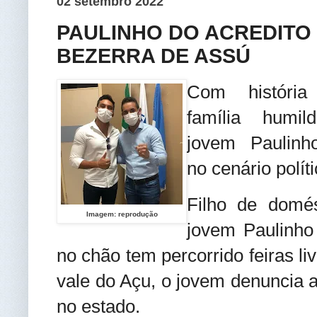
02 setembro 2022
PAULINHO DO ACREDITO
BEZERRA DE ASSÚ
Com história p
família humild
jovem Paulinho
no cenário polít
Filho de domés
Imagem: reprodução
jovem Paulinho
no chão tem percorrido feiras l
vale do Açu, o jovem denuncia a 
no estado.