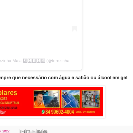
Uma publicação compartilhada por Terezinha Maia 2️⃣2️⃣1️⃣2️⃣3️⃣ (@terezinhamaiarn)
mpre que necessário com água e sabão ou álcool em gel.
6, 2022