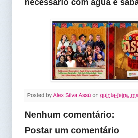
necessário c
om água e sabã
Posted by
Alex Silva Assú
on
quinta-feira, m
Nenhum comentário:
Postar um comentário