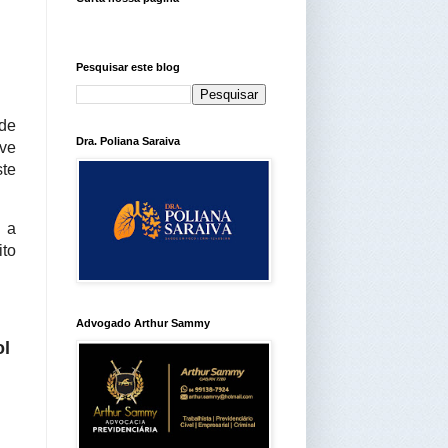
Pesquisar este blog
 de
Dra. Poliana Saraiva
eve
te
 a
ito
Advogado Arthur Sammy
ol