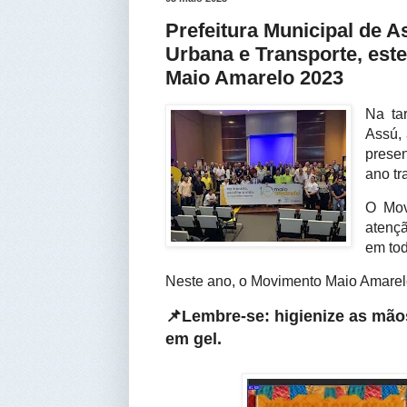
Prefeitura Municipal de A
Urbana e Transporte, es
Maio Amarelo 2023
Na tar
Assú, 
prese
ano tr
O Mov
atençã
em to
Neste ano, o Movimento Maio Amare
📌Lembre-se: higienize as mão
em gel
.