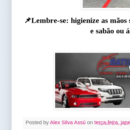
📌Lembre-se: higienize as mãos
e sabão ou á
Posted by
Alex Silva Assú
on
terça-feira, jan