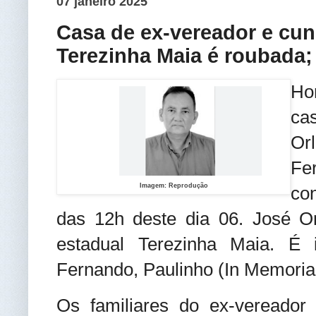
07 janeiro 2025
Casa de ex-vereador e cu
Terezinha Maia é roubada; 
Ho
ca
Or
Fe
Imagem: Reprodução
co
das 12h deste dia 06. José O
estadual Terezinha Maia. É 
Fernando, Paulinho (In Memori
Os familiares do ex-vereado