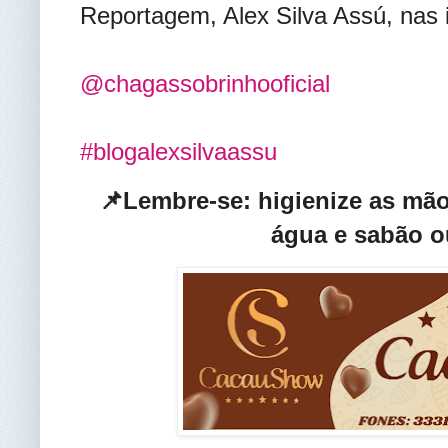
Reportagem, Alex Silva Assú, nas 
@chagassobrinhooficial
#blogalexsilvaassu
📌Lembre-se: higienize as mã
água e sabão o