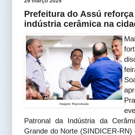
29 março 2025
Prefeitura do Assú reforça
indústria cerâmica na cid
Ma
for
dis
fei
So
ap
Pr
Imagem: Reprodução
ev
Patronal da Indústria da Cerâ
Grande do Norte (SINDICER-RN) e