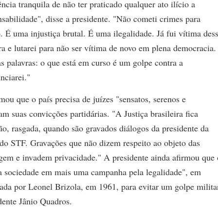
ncia tranquila de não ter praticado qualquer ato ilício a
nsabilidade", disse a presidente. "Não cometi crimes para
É uma injustiça brutal. É uma ilegalidade. Já fui vítima des
ra e lutarei para não ser vítima de novo em plena democracia.
 palavras: o que está em curso é um golpe contra a
nciarei."
ou que o país precisa de juízes "sensatos, serenos e
m suas convicções partidárias. "A Justiça brasileira fica
ão, rasgada, quando são gravados diálogos da presidente da
do STF. Gravações que não dizem respeito ao objeto das
em e invadem privacidade." A presidente ainda afirmou que 
 a sociedade em mais uma campanha pela legalidade", em
ada por Leonel Brizola, em 1961, para evitar um golpe milita
dente Jânio Quadros.