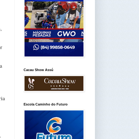
,
r
a
Cacau Show Assú
ria
Escola Caminho do Futuro
.