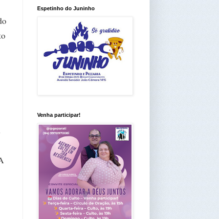
Espetinho do Juninho
do
to
Venha participar!
s
"A