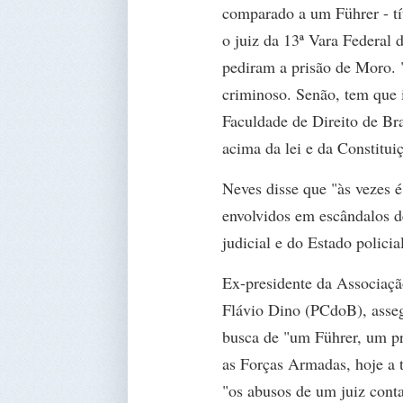
comparado a um Führer - tí
o juiz da 13ª Vara Federal 
pediram a prisão de Moro. 
criminoso. Senão, tem que 
Faculdade de Direito de Br
acima da lei e da Constitui
Neves disse que "às vezes 
envolvidos em escândalos d
judicial e do Estado policia
Ex-presidente da Associaçã
Flávio Dino (PCdoB), asseg
busca de "um Führer, um pr
as Forças Armadas, hoje a 
"os abusos de um juiz cont