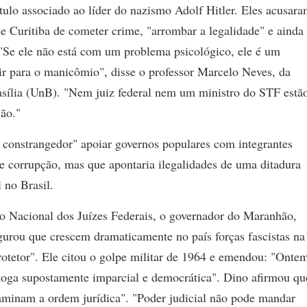
tulo associado ao líder do nazismo Adolf Hitler. Eles acusar
de Curitiba de cometer crime, "arrombar a legalidade" e ainda
"Se ele não está com um problema psicológico, ele é um
ir para o manicômio", disse o professor Marcelo Neves, da
asília (UnB). "Nem juiz federal nem um ministro do STF estã
ção."
é constrangedor" apoiar governos populares com integrantes
e corrupção, mas que apontaria ilegalidades de uma ditadura
l no Brasil.
o Nacional dos Juízes Federais, o governador do Maranhão,
urou que crescem dramaticamente no país forças fascistas na
otetor". Ele citou o golpe militar de 1964 e emendou: "Onte
toga supostamente imparcial e democrática". Dino afirmou qu
aminam a ordem jurídica". "Poder judicial não pode mandar