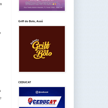
am
Griff do Bolo, Assú
o
CEDUCAT
m
e