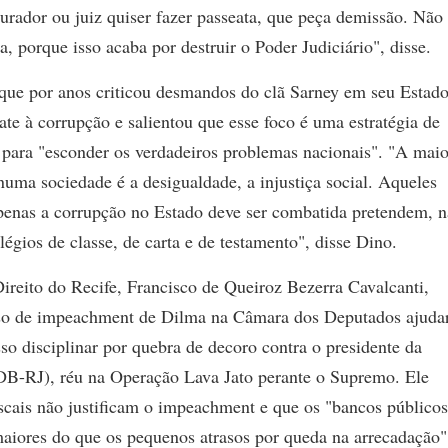
curador ou juiz quiser fazer passeata, que peça demissão. Não
ca, porque isso acaba por destruir o Poder Judiciário", disse.
ue por anos criticou desmandos do clã Sarney em seu Estado
 à corrupção e salientou que esse foco é uma estratégia de
ve para "esconder os verdadeiros problemas nacionais". "A maio
numa sociedade é a desigualdade, a injustiça social. Aqueles
penas a corrupção no Estado deve ser combatida pretendem, n
légios de classe, de carta e de testamento", disse Dino.
ireito do Recife, Francisco de Queiroz Bezerra Cavalcanti,
esso de impeachment de Dilma na Câmara dos Deputados ajuda
sso disciplinar por quebra de decoro contra o presidente da
-RJ), réu na Operação Lava Jato perante o Supremo. Ele
iscais não justificam o impeachment e que os "bancos públicos
aiores do que os pequenos atrasos por queda na arrecadação"