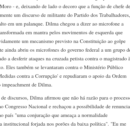
o Moro - e, deixando de lado o decoro que a função de chefe d
amente um discurso de militante do Partido dos Trabalhadores
alto em um palanque. Dilma chegou a dizer ao microfone a
 transformada em mantra pelos movimentos de esquerda que
vidamente um mecanismo previsto na Constituição ao golpe
te ainda abriu os microfones do governo federal a um grupo d
ado a desferir ataques na cruzada petista contra o magistrado 
to. Eles também se levantaram contra o Ministério Público
Medidas contra a Corrupção' e repudiaram o apoio da Ordem
o impeachment de Dilma.
s de discursos, Dilma afirmou que não há razão para o process
 Congresso Nacional e rechaçou a possibilidade de renuncia
 no país "uma conjuração que ameaça a normalidade
 institucional forjada nos porões da baixa política". "Eu me