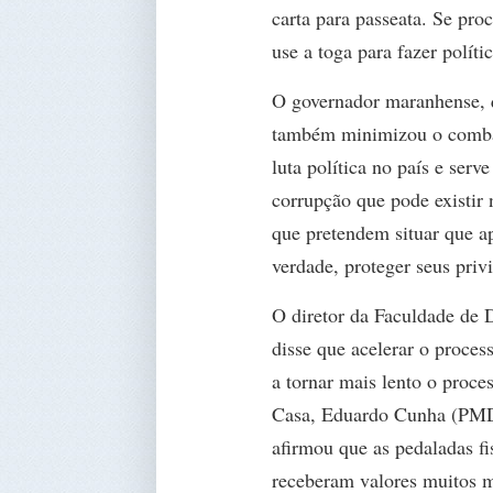
carta para passeata. Se pro
use a toga para fazer políti
O governador maranhense, q
também minimizou o combate
luta política no país e ser
corrupção que pode existir 
que pretendem situar que a
verdade, proteger seus privi
O diretor da Faculdade de D
disse que acelerar o proc
a tornar mais lento o proce
Casa, Eduardo Cunha (PMDB
afirmou que as pedaladas f
receberam valores muitos m