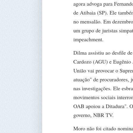
agora advoga para Fernando 
de Atibaia (SP). Ele també
no mensalão. Em dezembro, 
um grupo de juristas simpa
impeachment.
Dilma assistiu ao desfile d
Cardozo (AGU) e Eugênio A
União vai provocar o Suprem
atuação" de procuradores, ju
nas investigações. Ele esbr
movimentos sociais interro
OAB apoiou a Ditadura". O a
governo, NBR TV.
Moro não foi citado nomina