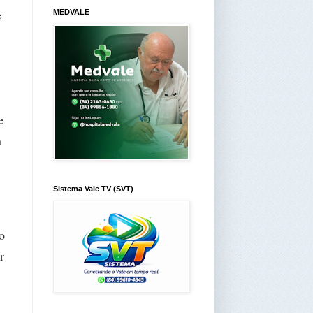
e
MEDVALE
,
e
à
Sistema Vale TV (SVT)
o
r