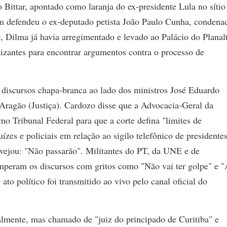
Bittar, apontado como laranja do ex-presidente Lula no sítio
m defendeu o ex-deputado petista João Paulo Cunha, condena
Dilma já havia arregimentado e levado ao Palácio do Planal
tizantes para encontrar argumentos contra o processo de
e discursos chapa-branca ao lado dos ministros José Eduardo
ragão (Justiça). Cardozo disse que a Advocacia-Geral da
o Tribunal Federal para que a corte defina "limites de
ízes e policiais em relação ao sigilo telefônico de presidente
avejou: "Não passarão". Militantes do PT, da UNE e de
mperam os discursos com gritos como "Não vai ter golpe" e 
to político foi transmitido ao vivo pelo canal oficial do
lmente, mas chamado de "juiz do principado de Curitiba" e