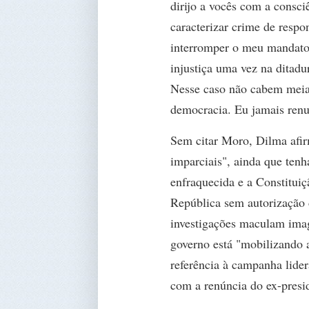
dirijo a vocês com a consciê
caracterizar crime de respo
interromper o meu mandato. 
injustiça uma vez na ditadu
Nesse caso não cabem meias
democracia. Eu jamais renu
Sem citar Moro, Dilma afirm
imparciais", ainda que tenha
enfraquecida e a Constituiç
República sem autorização 
investigações maculam imag
governo está "mobilizando
referência à campanha lider
com a renúncia do ex-presi