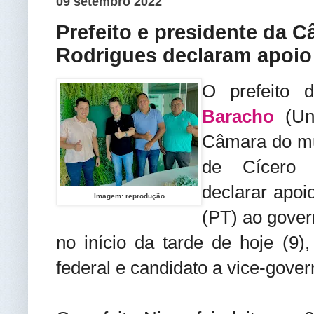
09 setembro 2022
Prefeito e presidente da C
Rodrigues declaram apoio
O prefeito 
Baracho
(Uni
Câmara do mun
de Cícero 
declarar apoi
Imagem: reprodução
(PT) ao govern
no início da tarde de hoje (9
federal e candidato a vice-gove