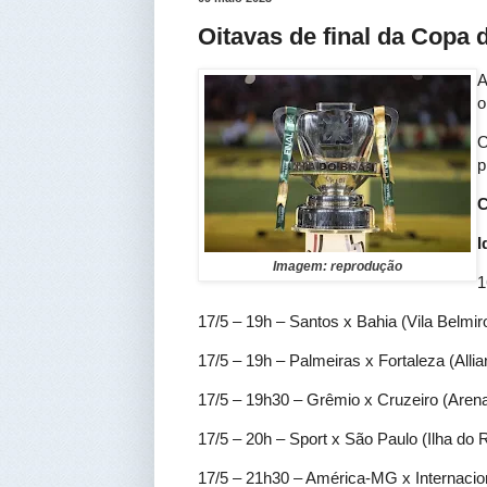
Oitavas de final da Copa 
A
o
O
p
C
I
Imagem: reprodução
1
17/5 – 19h – Santos x Bahia (Vila Belmir
17/5 – 19h – Palmeiras x Fortaleza (Alli
17/5 – 19h30 – Grêmio x Cruzeiro (Aren
17/5 – 20h – Sport x São Paulo (Ilha do R
17/5 – 21h30 – América-MG x Internacio