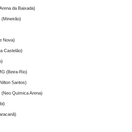
(Arena da Baixada)
 (Mineirão)
te Nova)
na Castelão)
o)
MG (Beira-Rio)
Nilton Santos)
MG (Neo Química Arena)
bi)
aracanã)