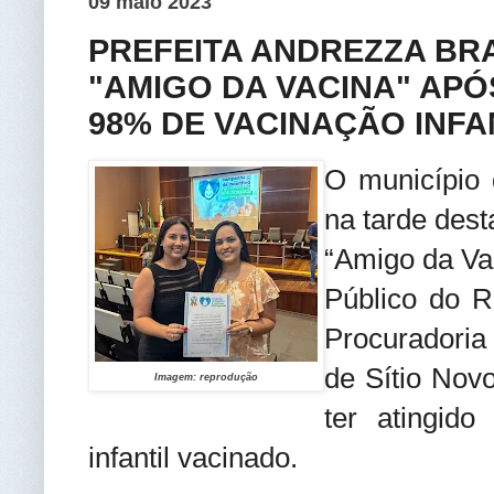
09 maio 2023
PREFEITA ANDREZZA BR
"AMIGO DA VACINA" APÓ
98% DE VACINAÇÃO INFA
O município 
na tarde dest
“Amigo da Vac
Público do R
Procuradoria
de Sítio Nov
Imagem: reprodução
ter atingid
infantil vacinado.