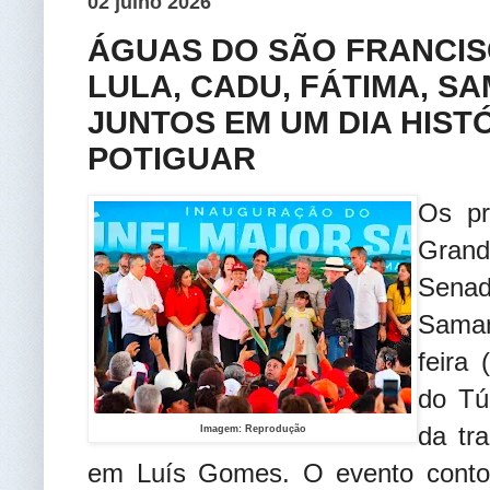
02 julho 2026
ÁGUAS DO SÃO FRANCIS
LULA, CADU, FÁTIMA, S
JUNTOS EM UM DIA HIST
POTIGUAR
Os pr
Grand
Sena
Saman
feira
do Tú
da tr
Imagem: Reprodução
em Luís Gomes. O evento conto