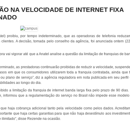
ÃO NA VELOCIDADE DE INTERNET FIXA
INADO
el) proibiu, por tempo indeterminado, que as operadoras de telefonia reduza
s clientes. A decisão, tomada pelo conselho da agência, foi anunciada ontem (22
gora vai vigorar até que a Anatel analise a questão da limitação de franquias de ba
rminado, as prestadoras continuarão proibidas de reduzir a velocidade, suspende
asos em que os consumidores utilizarem toda a franquia contratada, ainda que t
ou plano de serviço”, diz a agência reguladora em nota publicada em seu perfil
abilidades ao longo do dia.
ibido a limitação da franquia de internet banda larga fixa pelo prazo de 90 dias.
e, informou que a regulamentação do serviço no Brasil não impede esse modelo
 que haja cobrança adicional tanto pela velocidade como pelos dados. Acredita
portante que haja certas garantias para que não haja desestímulo aos investiment
ilimitado”, disse Rezende na ocasião.