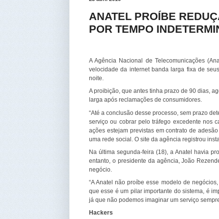
ANATEL PROÍBE REDUÇ
POR TEMPO INDETERM
A Agência Nacional de Telecomunicações (Anat
velocidade da internet banda larga fixa de seu
noite.
A proibição, que antes tinha prazo de 90 dias, a
larga após reclamações de consumidores.
“Até a conclusão desse processo, sem prazo dete
serviço ou cobrar pelo tráfego excedente nos c
ações estejam previstas em contrato de adesão 
uma rede social. O site da agência registrou inst
Na última segunda-feira (18), a Anatel havia pro
entanto, o presidente da agência, João Rezend
negócio.
“A Anatel não proíbe esse modelo de negócios,
que esse é um pilar importante do sistema, é im
já que não podemos imaginar um serviço sempre 
Hackers