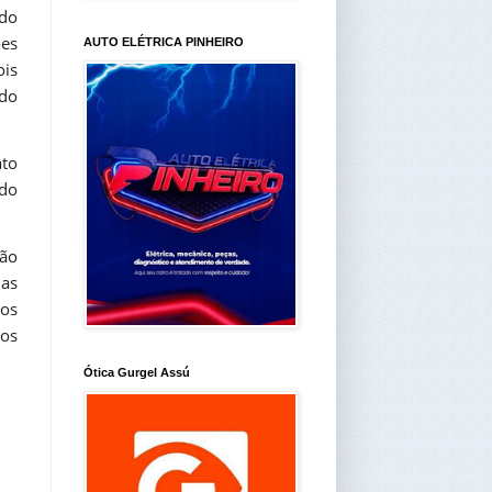
 do
ões
AUTO ELÉTRICA PINHEIRO
ois
 do
ato
 do
ção
das
los
 os
Ótica Gurgel Assú