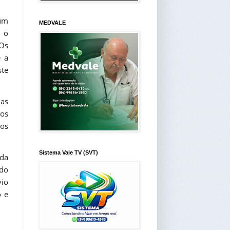
 um
MEDVALE
e o
 Os
e a
ste
uas
os
sos
Sistema Vale TV (SVT)
 da
 do
vio
o e