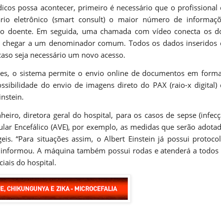
cos possa acontecer, primeiro é necessário que o profissional
rio eletrônico (smart consult) o maior número de informaç
do doente. Em seguida, uma chamada com vídeo conecta os d
até chegar a um denominador comum. Todos os dados inseridos
caso seja necessário um novo acesso.
artes, o sistema permite o envio online de documentos em form
ssibilidade do envio de imagens direto do PAX (raio-x digital)
nstein.
iro, diretora geral do hospital, para os casos de sepse (infec
ular Encefálico (AVE), por exemplo, as medidas que serão adota
is. “Para situações assim, o Albert Einstein já possui protoco
, informou. A máquina também possui rodas e atenderá a todos
iais do hospital.