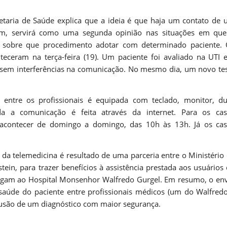
etaria de Saúde explica que a ideia é que haja um contato de
sim, servirá como uma segunda opinião nas situações em qu
o sobre que procedimento adotar com determinado paciente.
teceram na terça-feira (19). Um paciente foi avaliado na UTI 
 sem interferências na comunicação. No mesmo dia, um novo te
entre os profissionais é equipada com teclado, monitor, d
a a comunicação é feita através da internet. Para os cas
 acontecer de domingo a domingo, das 10h às 13h. Já os ca
da telemedicina é resultado de uma parceria entre o Ministério
nstein, para trazer benefícios à assistência prestada aos usuários
egam ao Hospital Monsenhor Walfredo Gurgel. Em resumo, o en
saúde do paciente entre profissionais médicos (um do Walfred
lusão de um diagnóstico com maior segurança.