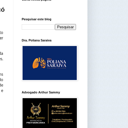
có
Pesquisar este blog
to
er
Dra. Poliana Saraiva
da
s.
ns
do
de
 e
Advogado Arthur Sammy