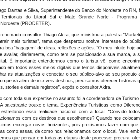
ago Dantas e Silva, Superintendente do Banco do Nordeste no RN, 
erritoriais do Litoral Sul e Mato Grande Norte - Programa
 do Nordeste (PRODETER).
renomado consultor Thiago Akira, que ministrou a palestra “Market
trair mais turistas”, tema que despertou notável interesse do públi
a boa “bagagem” de dicas, reflexões e ações. “O meu intuito hoje a
 avaliar, diariamente, como tem se posicionado a sua marca, a 
ital. É importante entendermos como o turista vê, como encontr
ado em todos esses meios digitais que temos disponíveis atualmen
har as atualizações e conectar o seu público-alvo ao seu produto
o que vá além de incríveis destinos, precisamos oferecer histórias 
, stories e demais registros”, expôs o consultor Akira.
om toda sua expertise no assunto foi a coordenadora de Turismo
A palestrante trouxe o tema, Experiências Turísticas como Diferenc
estreitando essa realidade nacional com a local. “Convido todo
relacionamos com os destinos que escolhemos? Quando nos coloca
guimos enxergar novos horizontes, pois precisamos fazer com que
unas como essas, de como nos relacionamos com o local. Vale lemb
emos que pensar em todas as etapas deste processo: procura, ofer