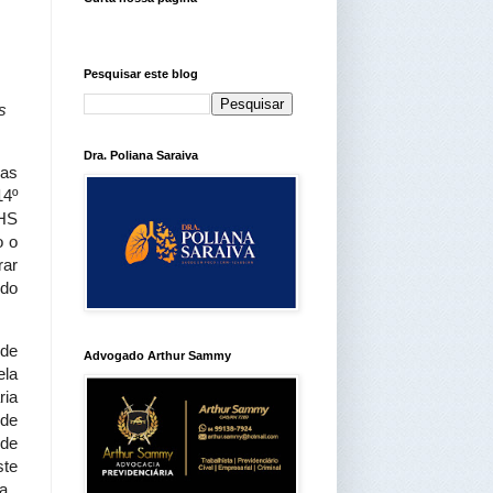
Pesquisar este blog
s
Dra. Poliana Saraiva
nas
14º
RHS
o o
rar
 do
 de
Advogado Arthur Sammy
ela
ria
de
 de
ste
la.