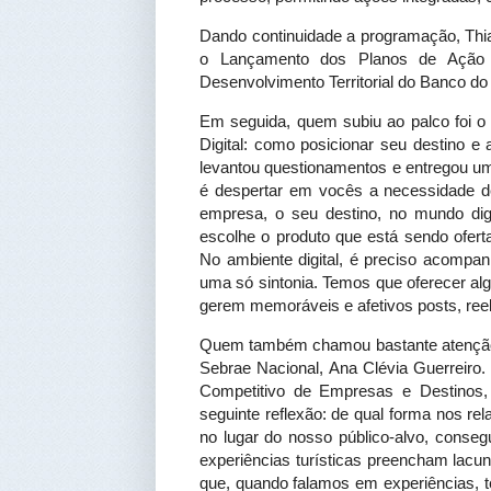
Dando continuidade a programação, Thi
o Lançamento dos Planos de Ação T
Desenvolvimento Territorial do Banco
Em seguida, quem subiu ao palco foi o 
Digital: como posicionar seu destino e a
levantou questionamentos e entregou um
é despertar em vocês a necessidade de
empresa, o seu destino, no mundo dig
escolhe o produto que está sendo ofert
No ambiente digital, é preciso acompan
uma só sintonia. Temos que oferecer alg
gerem memoráveis e afetivos posts, reels
Quem também chamou bastante atenção c
Sebrae Nacional, Ana Clévia Guerreiro. 
Competitivo de Empresas e Destinos, 
seguinte reflexão: de qual forma nos 
no lugar do nosso público-alvo, conse
experiências turísticas preencham lac
que, quando falamos em experiências, t