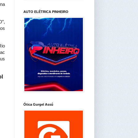
Ana
AUTO ELÉTRICA PINHEIRO
O”,
ios
Rio
nac
gus
ol
Ótica Gurgel Assú