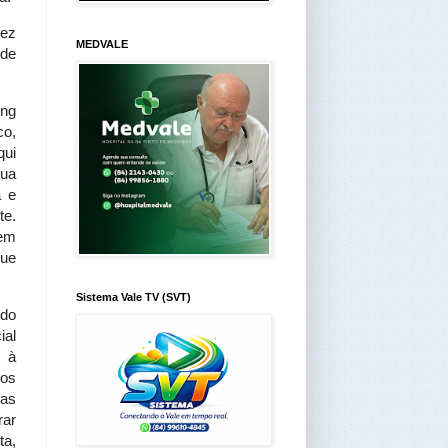
fez
MEDVALE
 de
ing
co,
qui
sua
a e
te.
 em
que
Sistema Vale TV (SVT)
 do
ial
s à
mos
 as
rar
ta,