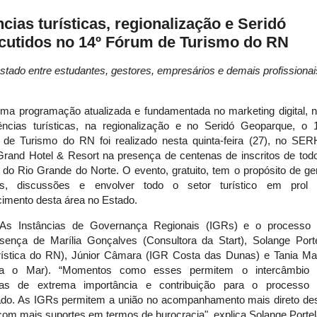
ncias turísticas, regionalização e Seridó
cutidos no 14º Fórum de Turismo do RN
tado entre estudantes, gestores, empresários e demais profissionai
a programação atualizada e fundamentada no marketing digital, 
ências turísticas, na regionalização e no Seridó Geoparque, o 
de Turismo do RN foi realizado nesta quinta-feira (27), no SE
Grand Hotel & Resort na presença de centenas de inscritos de tod
 do Rio Grande do Norte. O evento, gratuito, tem o propósito de ge
es, discussões e envolver todo o setor turístico em prol
ecimento desta área no Estado.
As Instâncias de Governança Regionais (IGRs) e o processo
sença de Marília Gonçalves (Consultora da Start), Solange Port
urística do RN), Júnior Câmara (IGR Costa das Dunas) e Tania Ma
ara o Mar). “Momentos como esses permitem o intercâmbio 
ias de extrema importância e contribuição para o processo
tado. As IGRs permitem a união no acompanhamento mais direto de
com mais suportes em termos de burocracia", explica Solange Porte