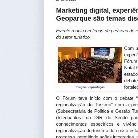
Marketing digital, experiê
Geoparque são temas dis
Evento reuniu centenas de pessoas do es
do setor turístico
Com um
experi
Fórum 
Natal 
estado
debat
fortal
Imagem: reprodução
O Fórum teve início com o debate “
regionalização do Turismo” com a pre
(Subsecretária de Política e Gestão T
(Interlocutora da IGR do Seridó p
conhecimentos específicos e vivênc
regionalização do turismo do nosso es
processo, permitindo ações integradas, 