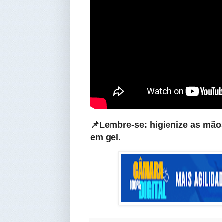
📌Lembre-se: higienize as mão
em gel.