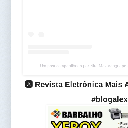
Um post compartilhado por Nira Maxaranguape 
🅰️ Revista Eletrônica Mais
#blogalex