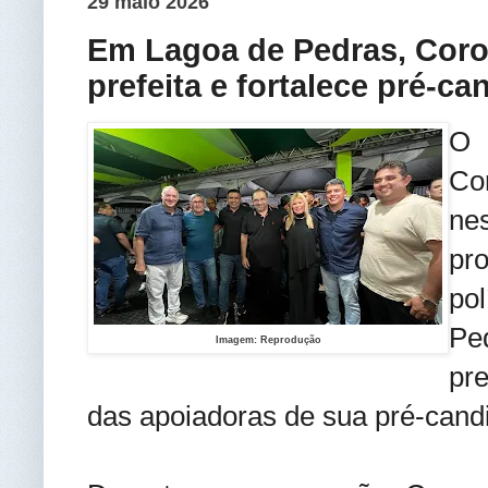
29 maio 2026
Em Lagoa de Pedras, Coron
prefeita e fortalece pré-c
O 
Co
ne
pr
po
Pe
Imagem: Reprodução
pr
das apoiadoras de sua pré-cand