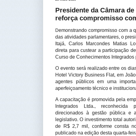
Presidente da Câmara de I
reforça compromisso com 
D
emonstrando compromisso com a qu
das atividades parlamentares, o pre
Itajá, Carlos Marcondes Matias Lo
direta para custear a participação d
Curso de Conhecimentos Integrados 
O evento será realizado entre os dia
Hotel Victory Business Flat, em Joã
agentes públicos em uma importa
aperfeiçoamento técnico e institucion
A capacitação é promovida pela emp
Integrados Ltda., reconhecida 
direcionados à gestão pública e a
legislativo. O investimento total aut
de R$ 2,7 mil, conforme consta no
publicado na edição desta quarta-feira 