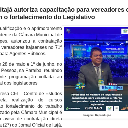
tajá autoriza capacitação para vereadores 
o fortalecimento do Legislativo
alificação e o aprimoramento
sidente da Câmara Municipal de
pes, autorizou a contratação
e vereadores itajaenses no 71º
para Agentes Públicos.
s 28 de maio e 1º de junho, no
o Pessoa, na Paraíba, reunindo
nte programação voltada ao
al dos legisladores.
resa CEI – Centro de Estudos
pela realização de cursos
o fortalecimento do trabalho
orizado pela Câmara Municipal é
Imagem: Reprodução
 aviso de contratação direta
(27) do Jornal Oficial de Itajá.