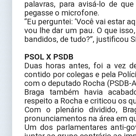
palavras, para avisá-lo de que
pegasse o microfone.
“Eu perguntei: ‘Você vai estar a
vou lhe dar um pau. O que isso
bandidos, de tudo?”, justificou
PSOL X PSDB
Duas horas antes, foi a vez d
contido por colegas e pela Políc
com o deputado Rocha (PSDB-A
Braga também havia acabado
respeito a Rocha e criticou os q
Com o plenário dividido, B
pronunciamentos na área em qu
Um dos parlamentares anti-gov
juntar ao grupo contrário ao i