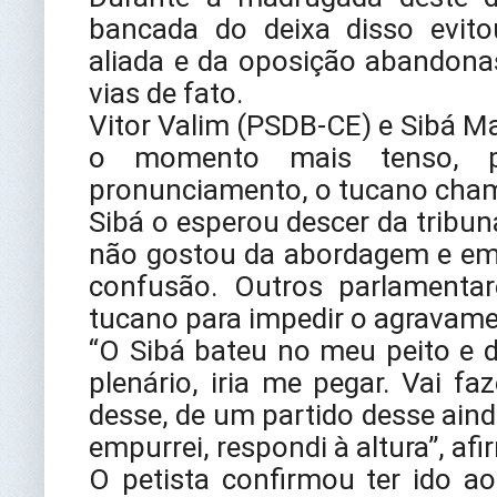
bancada do deixa disso evit
aliada e da oposição abandona
vias de fato.
Vitor Valim (PSDB-CE) e Sibá 
o momento mais tenso, 
pronunciamento, o tucano chamo
Sibá o esperou descer da tribun
não gostou da abordagem e emp
confusão. Outros parlamentar
tucano para impedir o agravam
“O Sibá bateu no meu peito e d
plenário, iria me pegar. Vai 
desse, de um partido desse ain
empurrei, respondi à altura”, af
O petista confirmou ter ido a