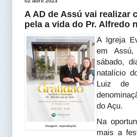
02 abril 2023
A AD de Assú vai realizar 
pela a vida do Pr. Alfredo
A Igreja E
em Assú,
sábado, di
natalício 
Luiz de 
denominaçã
do Açu.
Na oportun
Imagem: reprodução
mais a fes