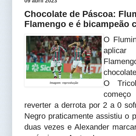
09 abril 2023
Chocolate de Páscoa: Flu
Flamengo e é bicampeão c
O Flumi
aplicar
Flameng
chocolat
O Trico
Imagem: reprodução
começo 
reverter a derrota por 2 a 0 so
Negro praticamente assistiu o
duas vezes e Alexander marca