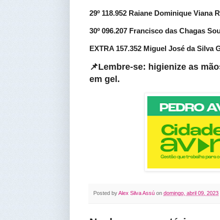
29º 118.952 Raiane Dominique Viana
30º 096.207 Francisco das Chagas S
EXTRA 157.352 Miguel José da Silva
📌Lembre-se: higienize as mão
em gel
.
Posted by
Alex Silva Assú
on
domingo, abril 09, 2023