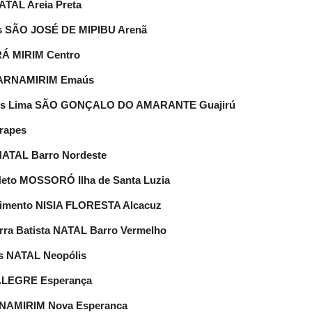
NATAL Areia Preta
tes SÃO JOSÉ DE MIPIBU Arenã
ARÁ MIRIM Centro
a PARNAMIRIM Emaús
antos Lima SÃO GONÇALO DO AMARANTE Guajirú
rapes
 NATAL Barro Nordeste
z Neto MOSSORÓ Ilha de Santa Luzia
scimento NISIA FLORESTA Alcacuz
rra Batista NATAL Barro Vermelho
os NATAL Neopólis
 ALEGRE Esperança
ARNAMIRIM Nova Esperanca