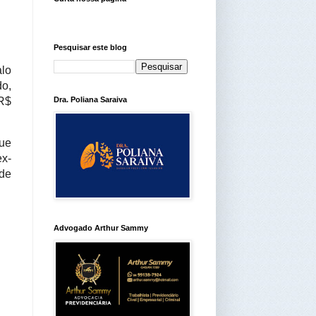
Pesquisar este blog
alo
do,
 R$
Dra. Poliana Saraiva
ue
ex-
nde
Advogado Arthur Sammy