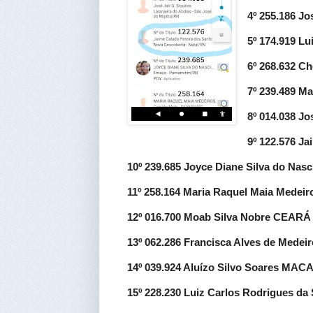
4º 255.186 J
5º 174.919 L
6º 268.632 C
7º 239.489 
8º 014.038 J
9º 122.576 J
10º 239.685 Joyce Diane Silva do N
11º 258.164 Maria Raquel Maia Mede
12º 016.700 Moab Silva Nobre CEAR
13º 062.286 Francisca Alves de Med
14º 039.924 Aluízo Silvo Soares MAC
15º 228.230 Luiz Carlos Rodrigues d