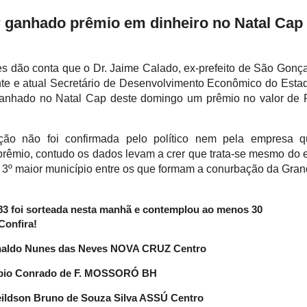
r ganhado prêmio em dinheiro no Natal Cap
s dão conta que o Dr. Jaime Calado, ex-prefeito de São Gonç
te e atual Secretário de Desenvolvimento Econômico do Esta
ganhado no Natal Cap deste domingo um prêmio no valor de
ção não foi confirmada pelo político nem pela empresa q
prêmio, contudo os dados levam a crer que trata-se mesmo do 
o 3º maior município entre os que formam a conurbação da Gra
183 foi sorteada nesta manhã e contemplou ao menos 30
Confira!
rinaldo Nunes das Neves NOVA CRUZ Centro
Fábio Conrado de F. MOSSORÓ BH
leildson Bruno de Souza Silva ASSÚ Centro