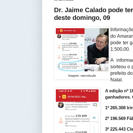
Dr. Jaime Calado pode te
deste domingo, 09
Informaçõe
do Amaran
pode ter 
1.500,00.
A informa
sorteou o 
prefeito d
Imagem: reprodução
Natal
.
A edição nº 
ganhadores. 
1º 265.308 I
2º 196.569 
3º 225.443 C