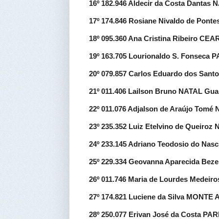
16º 182.946 Aldecir da Costa Dantas 
17º 174.846 Rosiane Nivaldo de Pon
18º 095.360 Ana Cristina Ribeiro CE
19º 163.705 Lourionaldo S. Fonsec
20º 079.857 Carlos Eduardo dos S
21º 011.406 Lailson Bruno NATAL Gua
22º 011.076 Adjalson de Araújo Tomé
23º 235.352 Luiz Etelvino de Queiro
24º 233.145 Adriano Teodosio do Na
25º 229.334 Geovanna Aparecida Beze
26º 011.746 Maria de Lourdes Medeir
27º 174.821 Luciene da Silva MONTE
28º 250.077 Erivan José da Costa P