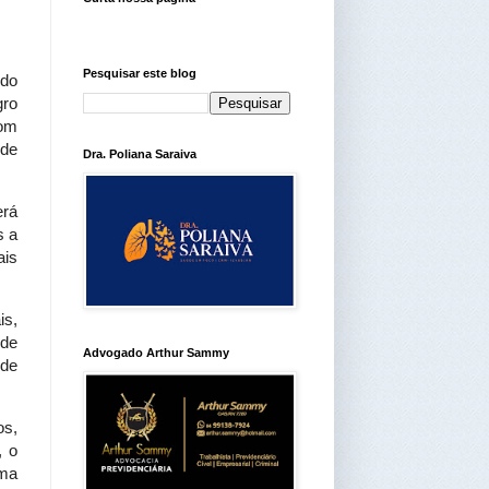
Pesquisar este blog
 do
gro
Com
 de
Dra. Poliana Saraiva
erá
s a
ais
is,
 de
Advogado Arthur Sammy
 de
os,
, o
uma