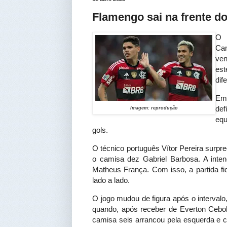
Flamengo sai na frente do
O 
Cam
ven
est
dif
Em 
def
Imagem: reprodução
equ
gols.
O técnico português Vítor Pereira surp
o camisa dez Gabriel Barbosa. A inte
Matheus França. Com isso, a partida f
lado a lado.
O jogo mudou de figura após o intervalo,
quando, após receber de Everton Ceboli
camisa seis arrancou pela esquerda e c