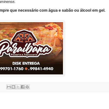
luminense
.
empre que nece
ssário com água e sabão ou álcool em g
el
.