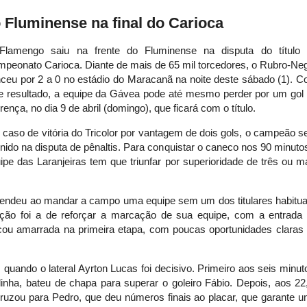
 Fluminense na final do Carioca
Flamengo saiu na frente do Fluminense na disputa do título
peonato Carioca. Diante de mais de 65 mil torcedores, o Rubro-Ne
ceu por 2 a 0 no estádio do Maracanã na noite deste sábado (1). 
e resultado, a equipe da Gávea pode até mesmo perder por um gol
erença, no dia 9 de abril (domingo), que ficará com o título.
caso de vitória do Tricolor por vantagem de dois gols, o campeão s
inido na disputa de pênaltis. Para conquistar o caneco nos 90 minuto
ipe das Laranjeiras tem que triunfar por superioridade de três ou m
reendeu ao mandar a campo uma equipe sem um dos titulares habitua
nção foi a de reforçar a marcação de sua equipe, com a entrada
icou amarrada na primeira etapa, com poucas oportunidades claras
 quando o lateral Ayrton Lucas foi decisivo. Primeiro aos seis minut
nha, bateu de chapa para superar o goleiro Fábio. Depois, aos 22
ruzou para Pedro, que deu números finais ao placar, que garante 